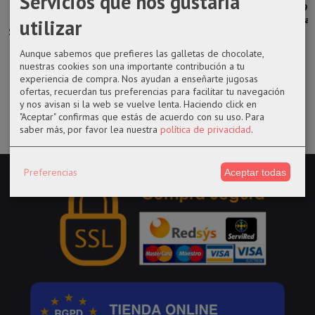
Servicios que nos gustaría
Harry Potter
Pack 5 Chapas
Funko pop 955
funko POP 998
Bandera
Umbrella
Morty with
Avatar Admiral
utilizar
Slytherin 30 x...
Academy
Queen Summer
Zhao
Aunque sabemos que prefieres las galletas de chocolate,
16,90 €
4,25 €
14,50 €
14,50 €
nuestras cookies son una importante contribución a tu
experiencia de compra. Nos ayudan a enseñarte jugosas
ofertas, recuerdan tus preferencias para facilitar tu navegación
y nos avisan si la web se vuelve lenta. Haciendo click en
"Aceptar" confirmas que estás de acuerdo con su uso.
Para
saber más, por favor lea nuestra
política de privacidad
.
Preferencias
Aceptar todas