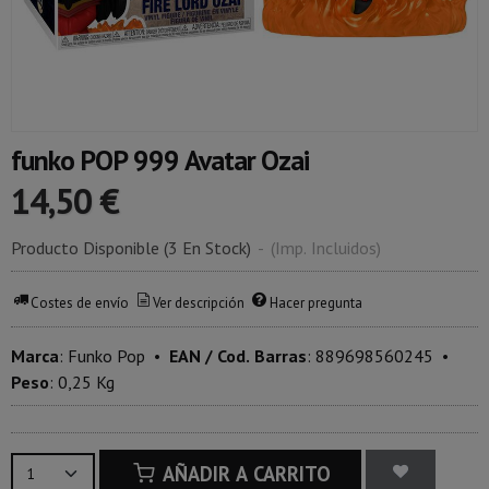
funko POP 999 Avatar Ozai
14,50 €
Producto Disponible
(3 En Stock)
-
(Imp. Incluidos)
Costes de envío
Ver descripción
Hacer pregunta
Marca
:
Funko Pop
•
EAN / Cod. Barras
:
889698560245
•
Peso
:
0,25 Kg
AÑADIR A CARRITO