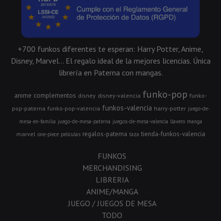
+700 funkos diferentes te esperan: Harry Potter, Anime,
Disney, Marvel... El regalo ideal de la mejores licencias. Única
librería en Paterna con mangas.
funko-pop
anime
complementos
disney
disney-valencia
funko-
funkos-valencia
pop-paterna
funko-pop-valencia
harry-potter
juego-de-
mesa-en-familia
juego-de-mesa-paterna
juegos-de-mesa-valencia
llavero
manga
regalos-paterna
tienda-funkos-valencia
marvel
one-piece
peliculas
taza
FUNKOS
MERCHANDISING
LIBRERIA
ANIME/MANGA
JUEGO / JUEGOS DE MESA
TODO