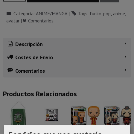
Categoría:
ANIME/MANGA
|
Tags:
funko-pop
anime
avatar
|
Comentarios
Descripción
Costes de Envío
Comentarios
Productos Relacionados