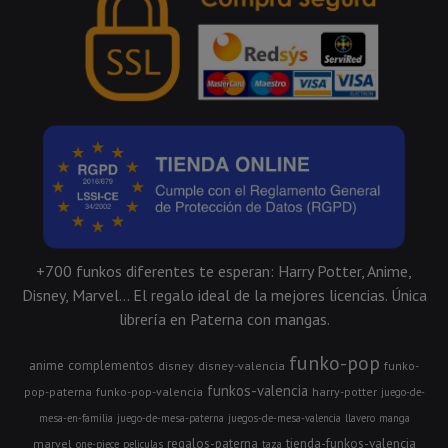
+700 funkos diferentes te esperan: Harry Potter, Anime,
Disney, Marvel... El regalo ideal de la mejores licencias. Única
librería en Paterna con mangas.
funko-pop
anime
complementos
disney
disney-valencia
funko-
funkos-valencia
pop-paterna
funko-pop-valencia
harry-potter
juego-de-
mesa-en-familia
juego-de-mesa-paterna
juegos-de-mesa-valencia
llavero
manga
regalos-paterna
tienda-funkos-valencia
marvel
one-piece
peliculas
taza