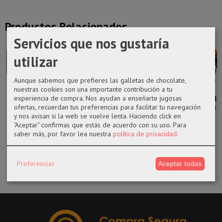
Productos Relacionados
Servicios que nos gustaría
utilizar
Aunque sabemos que prefieres las galletas de chocolate,
nuestras cookies son una importante contribución a tu
experiencia de compra. Nos ayudan a enseñarte jugosas
FUNKO POP
Funko pop 152
Funko pop
Funko pop 342
ofertas, recuerdan tus preferencias para facilitar tu navegación
MOBIUS-
Gilderoy
1132 Netero
Snoop Dogg
y nos avisan si la web se vuelve lenta. Haciendo click en
MARVEL (LOKI)
Lockhart
Hunter x...
"Aceptar" confirmas que estás de acuerdo con su uso.
Para
14,50 €
saber más, por favor lea nuestra
política de privacidad
.
14,50 €
14,50 €
17,99 €
Preferencias
Aceptar todas