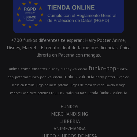
+700 funkos diferentes te esperan: Harry Potter, Anime,
Disney, Marvel... El regalo ideal de la mejores licencias. Única
librería en Paterna con mangas.
funko-pop
anime
complementos
disney
disney-valencia
funko-
funkos-valencia
pop-paterna
funko-pop-valencia
harry-potter
juego-de-
mesa-en-familia
juego-de-mesa-paterna
juegos-de-mesa-valencia
llavero
manga
regalos-paterna
tienda-funkos-valencia
marvel
one-piece
peliculas
taza
FUNKOS
MERCHANDISING
LIBRERIA
ANIME/MANGA
JUEGO / JUEGOS DE MESA