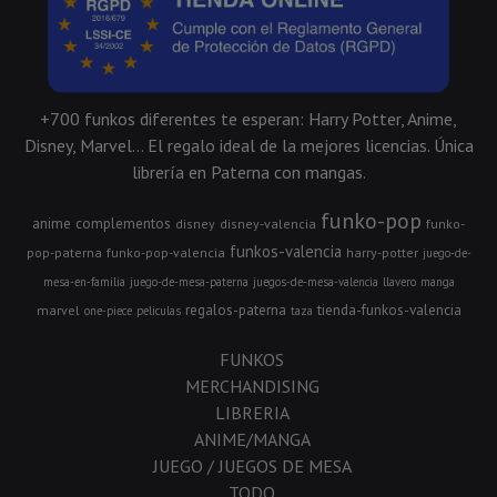
+700 funkos diferentes te esperan: Harry Potter, Anime,
Disney, Marvel... El regalo ideal de la mejores licencias. Única
librería en Paterna con mangas.
funko-pop
anime
complementos
disney
disney-valencia
funko-
funkos-valencia
pop-paterna
funko-pop-valencia
harry-potter
juego-de-
mesa-en-familia
juego-de-mesa-paterna
juegos-de-mesa-valencia
llavero
manga
regalos-paterna
tienda-funkos-valencia
marvel
one-piece
peliculas
taza
FUNKOS
MERCHANDISING
LIBRERIA
ANIME/MANGA
JUEGO / JUEGOS DE MESA
TODO