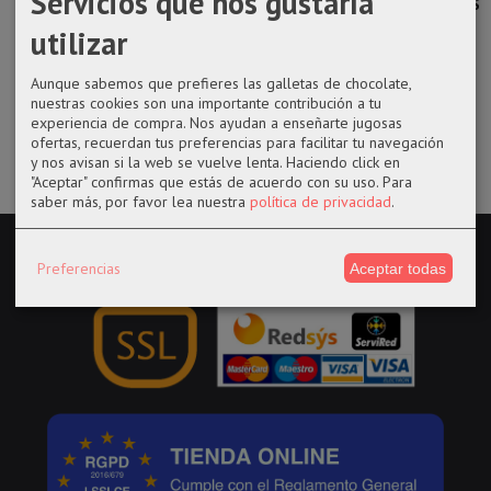
Servicios que nos gustaría
CHILD STAR
posket de
Spiderman
Suga de BTS
WARS...
Blancanieves
Venom
utilizar
de...
14,50 €
12,95 €
14,95 €
32,90 €
Aunque sabemos que prefieres las galletas de chocolate,
nuestras cookies son una importante contribución a tu
experiencia de compra. Nos ayudan a enseñarte jugosas
ofertas, recuerdan tus preferencias para facilitar tu navegación
y nos avisan si la web se vuelve lenta. Haciendo click en
"Aceptar" confirmas que estás de acuerdo con su uso.
Para
saber más, por favor lea nuestra
política de privacidad
.
Preferencias
Aceptar todas