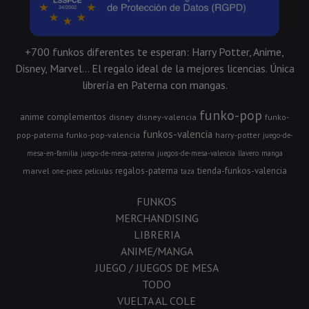
+700 funkos diferentes te esperan: Harry Potter, Anime,
Disney, Marvel... El regalo ideal de la mejores licencias. Única
librería en Paterna con mangas.
funko-pop
anime
complementos
disney
disney-valencia
funko-
funkos-valencia
pop-paterna
funko-pop-valencia
harry-potter
juego-de-
mesa-en-familia
juego-de-mesa-paterna
juegos-de-mesa-valencia
llavero
manga
regalos-paterna
tienda-funkos-valencia
marvel
one-piece
peliculas
taza
FUNKOS
MERCHANDISING
LIBRERIA
ANIME/MANGA
JUEGO / JUEGOS DE MESA
TODO
VUELTA AL COLE