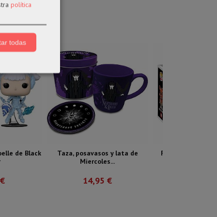
stra
política
ar todas
elle de Black
Taza, posavasos y lata de
Funko pop 109 Fo
r
Miercoles...
Nights...
 €
14,95 €
18,99 