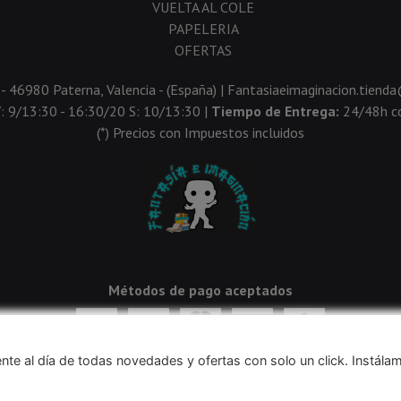
VUELTA AL COLE
PAPELERIA
OFERTAS
 - 46980 Paterna, Valencia - (España) | Fantasiaeimaginacion.tien
V: 9/13:30 - 16:30/20 S: 10/13:30 |
Tiempo de Entrega:
24/48h co
(*) Precios con Impuestos incluidos
Métodos de pago aceptados
nte al día de todas novedades y ofertas con solo un click. Instála
navegación, y obtener estadísticas anónimas. Si continúa navegando conside