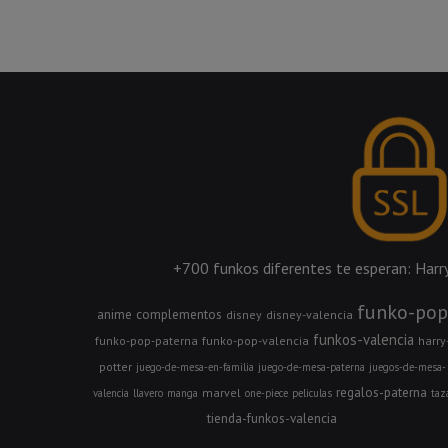
+700 funkos diferentes te esperan: Harry 
funko-pop
anime
complementos
disney
disney-valencia
funkos-valencia
funko-pop-paterna
funko-pop-valencia
harry
potter
juego-de-mesa-en-familia
juego-de-mesa-paterna
juegos-de-mesa-
regalos-paterna
marvel
valencia
llavero
manga
one-piece
peliculas
taz
tienda-funkos-valencia