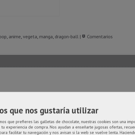
pop
anime
vegeta
manga
dragon-ball
|
Comentarios
año desproporcionado como principal rasgo distintivo.
os que nos gustaría utilizar
ígido transparente.
s que prefieres las galletas de chocolate, nuestras cookies son una imp
a tu experiencia de compra. Nos ayudan a enseñarte jugosas ofertas, recue
para facilitar tu navegación y nos avisan si la web se vuelve lenta. Haciendo