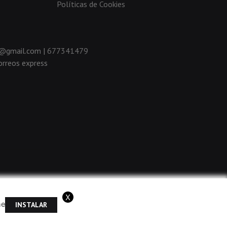
Políticas de Cookies
da@gmail.com |
677341479
rreos express
X
me
INSTALAR
ramos que acepta el uso de cookies.
OK
Más información