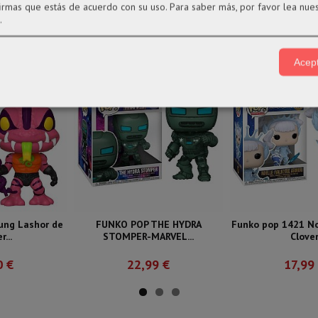
firmas que estás de acuerdo con su uso.
Para saber más, por favor lea nue
.
Acept
ung Lashor de
FUNKO POP THE HYDRA
Funko pop 1421 No
...
STOMPER-MARVEL...
Clove
0 €
22,99 €
17,99