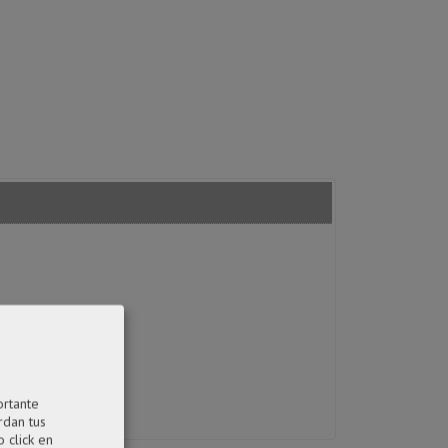
ortante
rdan tus
 click en