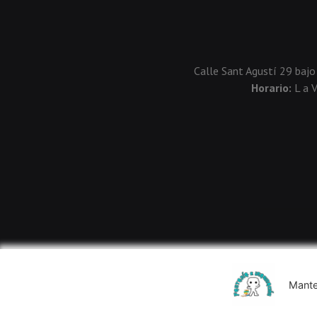
Calle Sant Agustí 29 bajo
Horario:
L a 
Mante
Usamos cookies de terceros para mejorar la experiencia de 