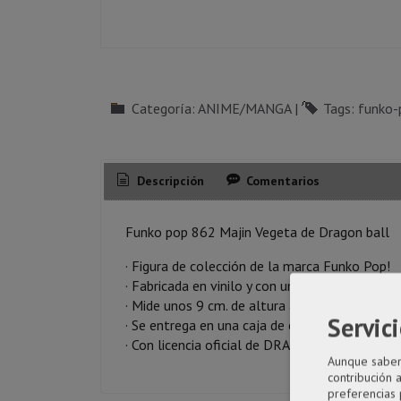
Categoría:
ANIME/MANGA
|
Tags:
funko-
Descripción
Comentarios
Funko pop 862 Majin Vegeta de Dragon ball
· Figura de colección de la marca Funko Pop!
· Fabricada en vinilo y con una cabeza de tam
· Mide unos 9 cm. de altura aproximada.
Servici
· Se entrega en una caja de cartón y plástico r
· Con licencia oficial de DRAGON BALL
Aunque sabemo
contribución 
preferencias 