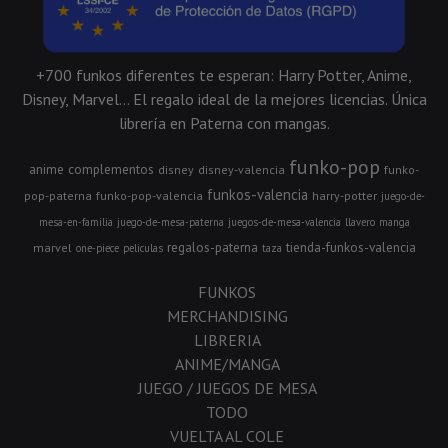
+700 funkos diferentes te esperan: Harry Potter, Anime,
Disney, Marvel... El regalo ideal de la mejores licencias. Única
librería en Paterna con mangas.
funko-pop
anime
complementos
disney
disney-valencia
funko-
funkos-valencia
pop-paterna
funko-pop-valencia
harry-potter
juego-de-
mesa-en-familia
juego-de-mesa-paterna
juegos-de-mesa-valencia
llavero
manga
regalos-paterna
tienda-funkos-valencia
marvel
one-piece
peliculas
taza
FUNKOS
MERCHANDISING
LIBRERIA
ANIME/MANGA
JUEGO / JUEGOS DE MESA
TODO
VUELTA AL COLE