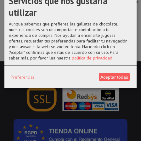
Servicios que nos gustaría
Shikamaru
Yennefer de la
Tiny Tina de
1298 Mike con
Nara de...
serie The...
Tiny...
flores de...
utilizar
14,50 €
14,50 €
14,50 €
22,99 €
Aunque sabemos que prefieres las galletas de chocolate,
nuestras cookies son una importante contribución a tu
experiencia de compra. Nos ayudan a enseñarte jugosas
ofertas, recuerdan tus preferencias para facilitar tu navegación
y nos avisan si la web se vuelve lenta. Haciendo click en
"Aceptar" confirmas que estás de acuerdo con su uso.
Para
saber más, por favor lea nuestra
política de privacidad
.
Preferencias
Aceptar todas