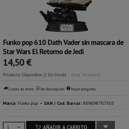
Funko pop 610 Dath Vader sin mascara de
Star Wars El Retorno de Jedi
14,50 €
Producto Disponible
(2 En Stock)
-
(Imp. Incluidos)
Costes de envío
Ver descripción
Hacer pregunta
Marca
:
Funko pop
•
EAN / Cod. Barras
:
889698707503
AÑADIR A CARRITO