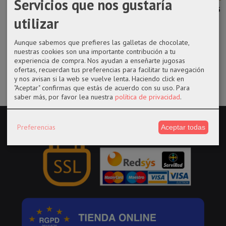
Servicios que nos gustaría
Funko pop 845
Funko pop 937
Funko pop 628
Funko pop 453
Katy de la
Black Panther
Jolteon de
Bulbasur en
utilizar
película...
Holiday...
Pokémon
plata de...
Aunque sabemos que prefieres las galletas de chocolate,
14,50 €
14,50 €
17,99 €
22,99 €
nuestras cookies son una importante contribución a tu
experiencia de compra. Nos ayudan a enseñarte jugosas
ofertas, recuerdan tus preferencias para facilitar tu navegación
y nos avisan si la web se vuelve lenta. Haciendo click en
"Aceptar" confirmas que estás de acuerdo con su uso.
Para
saber más, por favor lea nuestra
política de privacidad
.
Preferencias
Aceptar todas