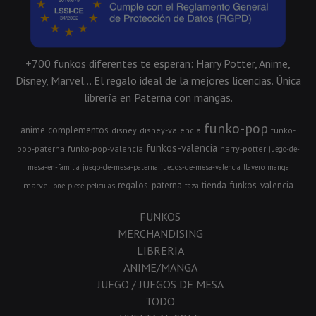
+700 funkos diferentes te esperan: Harry Potter, Anime,
Disney, Marvel... El regalo ideal de la mejores licencias. Única
librería en Paterna con mangas.
funko-pop
anime
complementos
disney
disney-valencia
funko-
funkos-valencia
pop-paterna
funko-pop-valencia
harry-potter
juego-de-
mesa-en-familia
juego-de-mesa-paterna
juegos-de-mesa-valencia
llavero
manga
regalos-paterna
tienda-funkos-valencia
marvel
one-piece
peliculas
taza
FUNKOS
MERCHANDISING
LIBRERIA
ANIME/MANGA
JUEGO / JUEGOS DE MESA
TODO