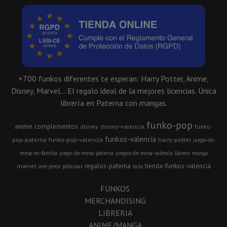
+700 funkos diferentes te esperan: Harry Potter, Anime,
Disney, Marvel... El regalo ideal de la mejores licencias. Única
librería en Paterna con mangas.
funko-pop
anime
complementos
disney
disney-valencia
funko-
funkos-valencia
pop-paterna
funko-pop-valencia
harry-potter
juego-de-
mesa-en-familia
juego-de-mesa-paterna
juegos-de-mesa-valencia
llavero
manga
regalos-paterna
tienda-funkos-valencia
marvel
one-piece
peliculas
taza
FUNKOS
MERCHANDISING
LIBRERIA
ANIME/MANGA