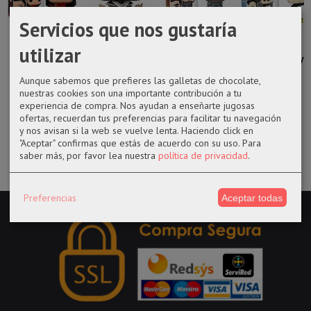
Servicios que nos gustaría
Funko pop 845
funko POP
Funko pop
Funko pop
utilizar
Katy de la
1125 DC Comics
1030 Duke
1187 Mickey
película...
Zack Snyder...
Leto de la...
Mouse de
Aunque sabemos que prefieres las galletas de chocolate,
Disney
nuestras cookies son una importante contribución a tu
14,50 €
14,50 €
14,50 €
experiencia de compra. Nos ayudan a enseñarte jugosas
17,99 €
ofertas, recuerdan tus preferencias para facilitar tu navegación
y nos avisan si la web se vuelve lenta. Haciendo click en
"Aceptar" confirmas que estás de acuerdo con su uso.
Para
saber más, por favor lea nuestra
política de privacidad
.
Preferencias
Aceptar todas