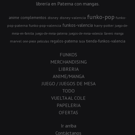
librería en Paterna con mangas.
funko-pop
anime
complementos
disney
disney-valencia
funko-
funkos-valencia
pop-paterna
funko-pop-valencia
harry-potter
juego-de-
mesa-en-familia
juego-de-mesa-paterna
juegos-de-mesa-valencia
llavero
manga
regalos-paterna
tienda-funkos-valencia
marvel
one-piece
peliculas
taza
FUNKOS
MERCHANDISING
LIBRERIA
ANIME/MANGA
JUEGO / JUEGOS DE MESA
TODO
VUELTA AL COLE
PAPELERIA
OFERTAS
Ir arriba
Contáctanos