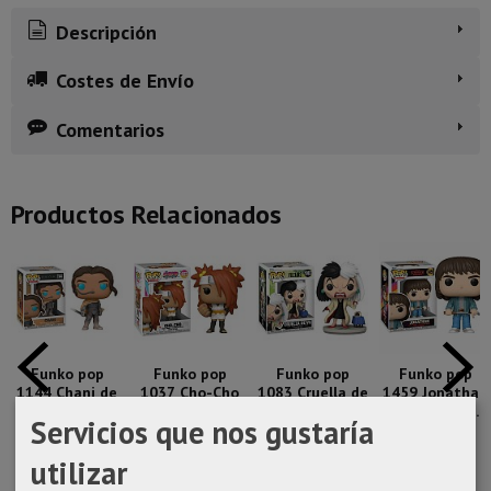
Descripción
Costes de Envío
Comentarios
Productos Relacionados
Funko pop
Funko pop
Funko pop
Funko pop
1144 Chani de
1037 Cho-Cho
1083 Cruella de
1459 Jonathan
la película...
de Boruto...
Vil de...
de Stranger...
Servicios que nos gustaría
14,50 €
14,50 €
14,50 €
18,99 €
utilizar