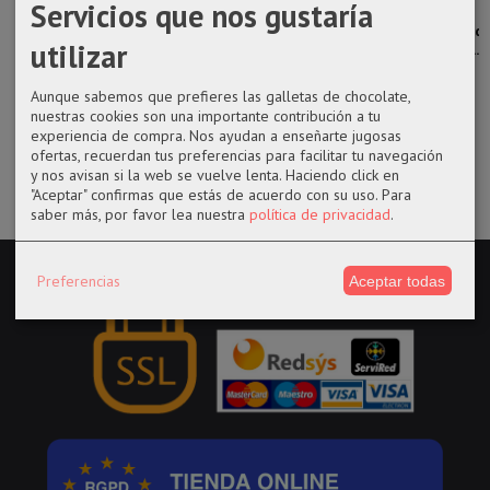
Servicios que nos gustaría
Funko pop
Funko pop 868
Funko pop 826
Funko pop
1113
Nezuko
de Agatha
1032 de Dead
utilizar
Ratcatcher II
Kamado de
Harkness de...
Strange en...
White...
Demon...
14,50 €
14,50 €
Aunque sabemos que prefieres las galletas de chocolate,
14,50 €
17,99 €
nuestras cookies son una importante contribución a tu
experiencia de compra. Nos ayudan a enseñarte jugosas
ofertas, recuerdan tus preferencias para facilitar tu navegación
y nos avisan si la web se vuelve lenta. Haciendo click en
"Aceptar" confirmas que estás de acuerdo con su uso.
Para
saber más, por favor lea nuestra
política de privacidad
.
Preferencias
Aceptar todas