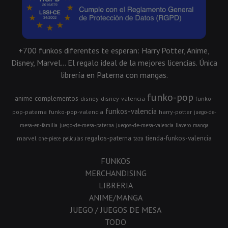
+700 funkos diferentes te esperan: Harry Potter, Anime,
Disney, Marvel... El regalo ideal de la mejores licencias. Única
librería en Paterna con mangas.
funko-pop
anime
complementos
disney
disney-valencia
funko-
funkos-valencia
pop-paterna
funko-pop-valencia
harry-potter
juego-de-
mesa-en-familia
juego-de-mesa-paterna
juegos-de-mesa-valencia
llavero
manga
regalos-paterna
tienda-funkos-valencia
marvel
one-piece
peliculas
taza
FUNKOS
MERCHANDISING
LIBRERIA
ANIME/MANGA
JUEGO / JUEGOS DE MESA
TODO