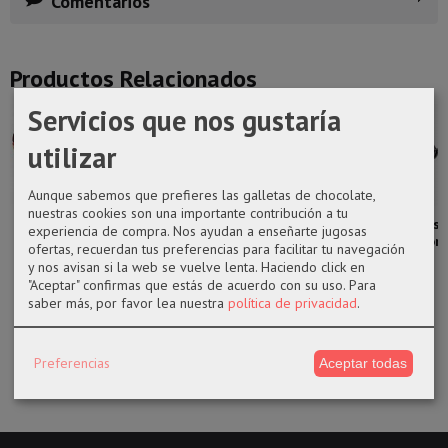
Comentarios
Productos Relacionados
Servicios que nos gustaría
utilizar
Aunque sabemos que prefieres las galletas de chocolate,
nuestras cookies son una importante contribución a tu
Funko pop 672
Funko pop
Funko pop
Riñonera gris
experiencia de compra. Nos ayudan a enseñarte jugosas
Sarada Uchiha
1100 Godspeed
1112 Allison de
Nasa Houston
ofertas, recuerdan tus preferencias para facilitar tu navegación
la serie...
y nos avisan si la web se vuelve lenta. Haciendo click en
14,50 €
14,50 €
17,95 €
"Aceptar" confirmas que estás de acuerdo con su uso.
Para
14,50 €
saber más, por favor lea nuestra
política de privacidad
.
Preferencias
Aceptar todas