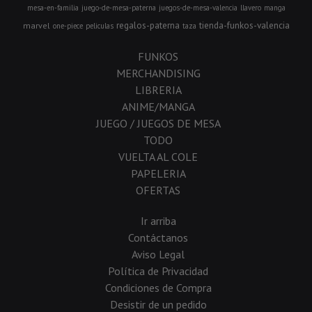
mesa-en-familia
juego-de-mesa-paterna
juegos-de-mesa-valencia
llavero
manga
regalos-paterna
tienda-funkos-valencia
marvel
one-piece
peliculas
taza
FUNKOS
MERCHANDISING
LIBRERIA
ANIME/MANGA
JUEGO / JUEGOS DE MESA
TODO
VUELTA AL COLE
PAPELERIA
OFERTAS
Ir arriba
Contáctanos
Aviso Legal
Política de Privacidad
Condiciones de Compra
Desistir de un pedido