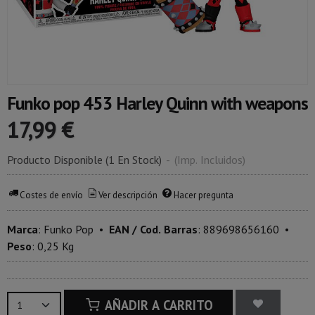
Funko pop 453 Harley Quinn with weapons
17,99 €
Producto Disponible
(1 En Stock)
-
(Imp. Incluidos)
Costes de envío
Ver descripción
Hacer pregunta
Marca
:
Funko Pop
•
EAN / Cod. Barras
:
889698656160
•
Peso
:
0,25 Kg
AÑADIR A CARRITO