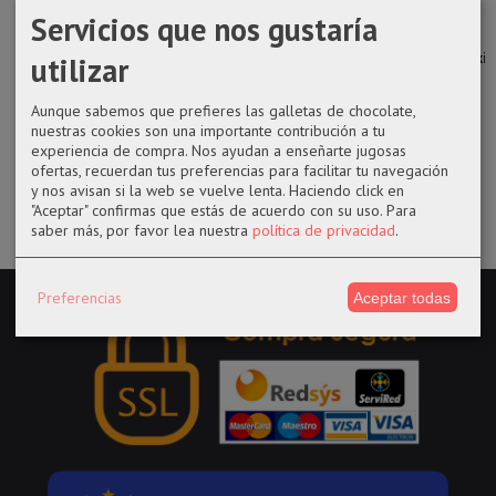
Servicios que nos gustaría
Funko pop 892
funko POP DC
Funko pop 282
Funko pop
Inspector
Comics Zack
Batman en
1357 Mitsuki
utilizar
Gadget
Snyder...
Batmobile 15...
con...
Aunque sabemos que prefieres las galletas de chocolate,
14,50 €
14,50 €
44,99 €
14,50 €
nuestras cookies son una importante contribución a tu
experiencia de compra. Nos ayudan a enseñarte jugosas
ofertas, recuerdan tus preferencias para facilitar tu navegación
y nos avisan si la web se vuelve lenta. Haciendo click en
"Aceptar" confirmas que estás de acuerdo con su uso.
Para
saber más, por favor lea nuestra
política de privacidad
.
Preferencias
Aceptar todas