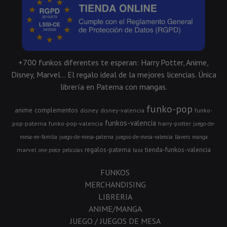
+700 funkos diferentes te esperan: Harry Potter, Anime,
Disney, Marvel... El regalo ideal de la mejores licencias. Única
librería en Paterna con mangas.
funko-pop
anime
complementos
disney
disney-valencia
funko-
funkos-valencia
pop-paterna
funko-pop-valencia
harry-potter
juego-de-
mesa-en-familia
juego-de-mesa-paterna
juegos-de-mesa-valencia
llavero
manga
regalos-paterna
tienda-funkos-valencia
marvel
one-piece
peliculas
taza
FUNKOS
MERCHANDISING
LIBRERIA
ANIME/MANGA
JUEGO / JUEGOS DE MESA