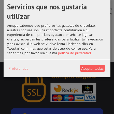
Servicios que nos gustaría
Funko pop
funko POP 223
Bolsa tote bag
Riñonera gris
1109
BTS Dynamite
Ataque a los
Nasa Houston
utilizar
Bloodsport
V
titanes...
Escuadrón...
17,95 €
Aunque sabemos que prefieres las galletas de chocolate,
14,50 €
10,00 €
nuestras cookies son una importante contribución a tu
14,50 €
experiencia de compra. Nos ayudan a enseñarte jugosas
ofertas, recuerdan tus preferencias para facilitar tu navegación
y nos avisan si la web se vuelve lenta. Haciendo click en
"Aceptar" confirmas que estás de acuerdo con su uso.
Para
saber más, por favor lea nuestra
política de privacidad
.
Preferencias
Aceptar todas