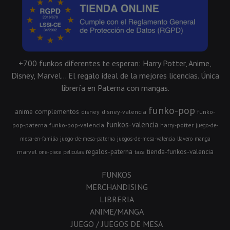
+700 funkos diferentes te esperan: Harry Potter, Anime,
Disney, Marvel... El regalo ideal de la mejores licencias. Única
librería en Paterna con mangas.
funko-pop
anime
complementos
disney
disney-valencia
funko-
funkos-valencia
pop-paterna
funko-pop-valencia
harry-potter
juego-de-
mesa-en-familia
juego-de-mesa-paterna
juegos-de-mesa-valencia
llavero
manga
regalos-paterna
tienda-funkos-valencia
marvel
one-piece
peliculas
taza
FUNKOS
MERCHANDISING
LIBRERIA
ANIME/MANGA
JUEGO / JUEGOS DE MESA