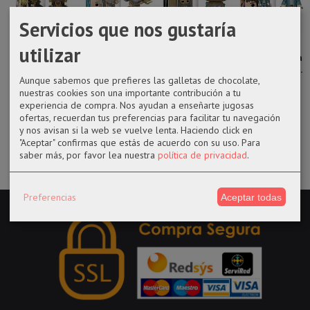
Servicios que nos gustaría
Funko pop 563
Funko pop
Funko pop
Funko pop
utilizar
Joko de Guild
1365 King
1194 Groot
1459 Jonathan
Wars 2
Triton de La...
with grunds
de Stranger...
Aunque sabemos que prefieres las galletas de chocolate,
de...
nuestras cookies son una importante contribución a tu
14,50 €
14,50 €
18,99 €
experiencia de compra. Nos ayudan a enseñarte jugosas
14,50 €
ofertas, recuerdan tus preferencias para facilitar tu navegación
y nos avisan si la web se vuelve lenta. Haciendo click en
"Aceptar" confirmas que estás de acuerdo con su uso.
Para
saber más, por favor lea nuestra
política de privacidad
.
Preferencias
Aceptar todas