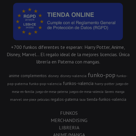
+700 funkos diferentes te esperan: Harry Potter, Anime,
Disney, Marvel... El regalo ideal de la mejores licencias. Única
librería en Paterna con mangas.
funko-pop
anime
complementos
disney
disney-valencia
funko-
funkos-valencia
pop-paterna
funko-pop-valencia
harry-potter
juego-de-
mesa-en-familia
juego-de-mesa-paterna
juegos-de-mesa-valencia
llavero
manga
regalos-paterna
tienda-funkos-valencia
marvel
one-piece
peliculas
taza
FUNKOS
MERCHANDISING
LIBRERIA
ANIME/MANGA