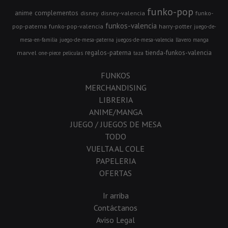
funko-pop
anime
complementos
disney
disney-valencia
funko-
funkos-valencia
pop-paterna
funko-pop-valencia
harry-potter
juego-de-
mesa-en-familia
juego-de-mesa-paterna
juegos-de-mesa-valencia
llavero
manga
regalos-paterna
tienda-funkos-valencia
marvel
one-piece
peliculas
taza
FUNKOS
MERCHANDISING
LIBRERIA
ANIME/MANGA
JUEGO / JUEGOS DE MESA
TODO
VUELTA AL COLE
PAPELERIA
OFERTAS
Ir arriba
Contáctanos
Aviso Legal