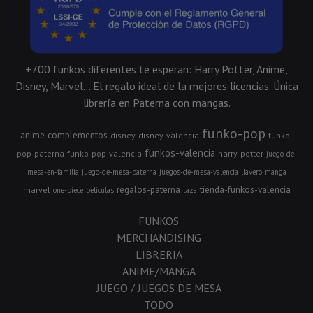
+700 funkos diferentes te esperan: Harry Potter, Anime,
Disney, Marvel... El regalo ideal de la mejores licencias. Única
librería en Paterna con mangas.
funko-pop
anime
complementos
disney
disney-valencia
funko-
funkos-valencia
pop-paterna
funko-pop-valencia
harry-potter
juego-de-
mesa-en-familia
juego-de-mesa-paterna
juegos-de-mesa-valencia
llavero
manga
regalos-paterna
tienda-funkos-valencia
marvel
one-piece
peliculas
taza
FUNKOS
MERCHANDISING
LIBRERIA
ANIME/MANGA
JUEGO / JUEGOS DE MESA
TODO