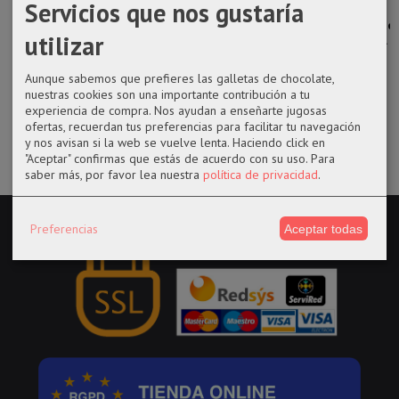
Servicios que nos gustaría
Set de Chapas
Cuaderno A5
FUNKO POP
Funko pop
Licencia
Evil Dragon Ball
871 MUZAN
1144 Chani de
utilizar
Pusheen...
KIBUTSUJI -...
la película...
8,90 €
4,25 €
14,50 €
14,50 €
Aunque sabemos que prefieres las galletas de chocolate,
nuestras cookies son una importante contribución a tu
experiencia de compra. Nos ayudan a enseñarte jugosas
ofertas, recuerdan tus preferencias para facilitar tu navegación
y nos avisan si la web se vuelve lenta. Haciendo click en
"Aceptar" confirmas que estás de acuerdo con su uso.
Para
saber más, por favor lea nuestra
política de privacidad
.
Preferencias
Aceptar todas