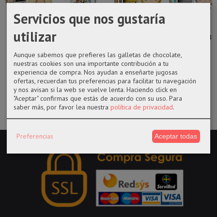
Servicios que nos gustaría
utilizar
funko POP 730
Libreta A5 en
Funko pop 653
Funko pop 880
Naruto Lady
tapa dura de
Kurapika
Yuki Soma
Tsunade
Sailor...
Hunter x...
Aunque sabemos que prefieres las galletas de chocolate,
nuestras cookies son una importante contribución a tu
14,50 €
14,50 €
11,95 €
17,99 €
experiencia de compra. Nos ayudan a enseñarte jugosas
ofertas, recuerdan tus preferencias para facilitar tu navegación
y nos avisan si la web se vuelve lenta. Haciendo click en
"Aceptar" confirmas que estás de acuerdo con su uso.
Para
saber más, por favor lea nuestra
política de privacidad
.
Preferencias
Aceptar todas