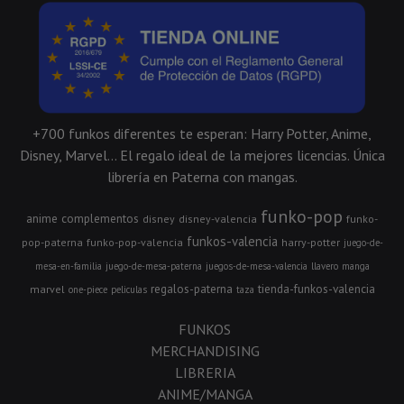
+700 funkos diferentes te esperan: Harry Potter, Anime,
Disney, Marvel... El regalo ideal de la mejores licencias. Única
librería en Paterna con mangas.
funko-pop
anime
complementos
disney
disney-valencia
funko-
funkos-valencia
pop-paterna
funko-pop-valencia
harry-potter
juego-de-
mesa-en-familia
juego-de-mesa-paterna
juegos-de-mesa-valencia
llavero
manga
regalos-paterna
tienda-funkos-valencia
marvel
one-piece
peliculas
taza
FUNKOS
MERCHANDISING
LIBRERIA
ANIME/MANGA