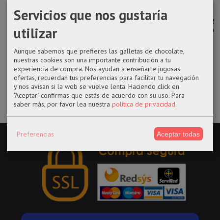
Servicios que nos gustaría
FUNKO POP
Funko pop
FUNKO POP
Funko pop 729
utilizar
444 DISNEY
1089 White
871 T´CHALLA...
Thena de la
TALESPIN
Mamba Space...
película...
LOUIE
14,50 €
Aunque sabemos que prefieres las galletas de chocolate,
14,50 €
14,50 €
nuestras cookies son una importante contribución a tu
14,50 €
experiencia de compra. Nos ayudan a enseñarte jugosas
ofertas, recuerdan tus preferencias para facilitar tu navegación
y nos avisan si la web se vuelve lenta. Haciendo click en
"Aceptar" confirmas que estás de acuerdo con su uso.
Para
saber más, por favor lea nuestra
política de privacidad
.
Preferencias
Aceptar todas