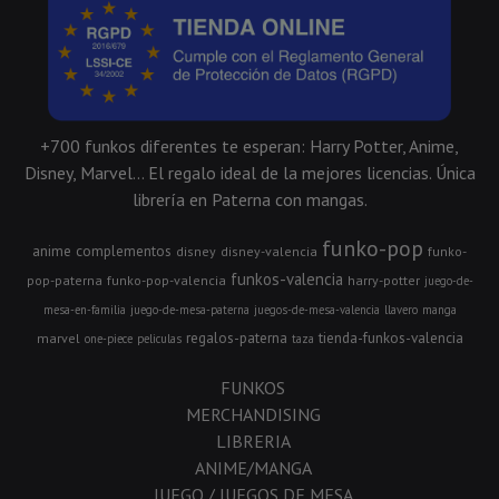
+700 funkos diferentes te esperan: Harry Potter, Anime,
Disney, Marvel... El regalo ideal de la mejores licencias. Única
librería en Paterna con mangas.
funko-pop
anime
complementos
disney
disney-valencia
funko-
funkos-valencia
pop-paterna
funko-pop-valencia
harry-potter
juego-de-
mesa-en-familia
juego-de-mesa-paterna
juegos-de-mesa-valencia
llavero
manga
regalos-paterna
tienda-funkos-valencia
marvel
one-piece
peliculas
taza
FUNKOS
MERCHANDISING
LIBRERIA
ANIME/MANGA
JUEGO / JUEGOS DE MESA