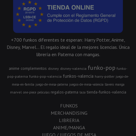
+700 funkos diferentes te esperan: Harry Potter, Anime,
Disney, Marvel... El regalo ideal de la mejores licencias. Única
librería en Paterna con mangas.
funko-pop
anime
complementos
disney
disney-valencia
funko-
funkos-valencia
pop-paterna
funko-pop-valencia
harry-potter
juego-de-
mesa-en-familia
juego-de-mesa-paterna
juegos-de-mesa-valencia
llavero
manga
regalos-paterna
tienda-funkos-valencia
marvel
one-piece
peliculas
taza
FUNKOS
MERCHANDISING
LIBRERIA
ANIME/MANGA
JUEGO / JUEGOS DE MESA