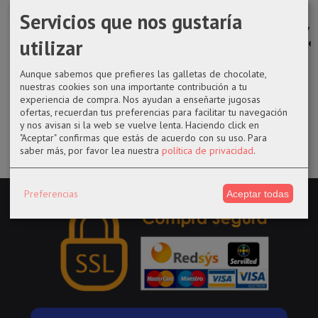
Servicios que nos gustaría
Monedero
Figura pop 03
Funko pop 715
Funko pop 574
utilizar
Gryffindor
Hermione con
de Wanda
Iron Spider de
túnica de...
Halloween de...
Avengers
10,95 €
Aunque sabemos que prefieres las galletas de chocolate,
17,99 €
26,99 €
17,99 €
nuestras cookies son una importante contribución a tu
experiencia de compra. Nos ayudan a enseñarte jugosas
ofertas, recuerdan tus preferencias para facilitar tu navegación
y nos avisan si la web se vuelve lenta. Haciendo click en
"Aceptar" confirmas que estás de acuerdo con su uso.
Para
saber más, por favor lea nuestra
política de privacidad
.
Preferencias
Aceptar todas