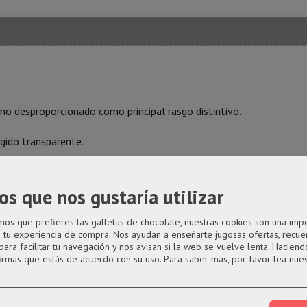
año desproporcionado como principal rasgo distintivo.
ígido transparente.
os que nos gustaría utilizar
s que prefieres las galletas de chocolate, nuestras cookies son una imp
a tu experiencia de compra. Nos ayudan a enseñarte jugosas ofertas, recue
para facilitar tu navegación y nos avisan si la web se vuelve lenta. Haciendo
firmas que estás de acuerdo con su uso.
Para saber más, por favor lea nue
.