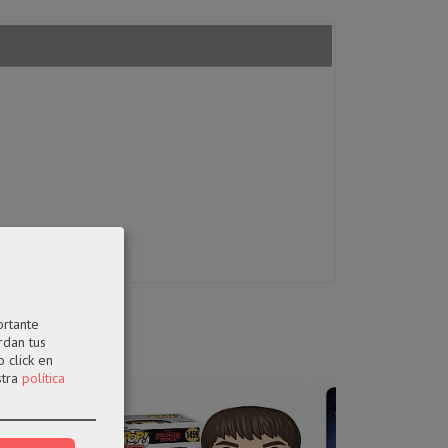
ortante
rdan tus
 click en
stra
política