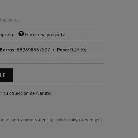
 Incluidos)
ripción
Hacer una pregunta
 Barras
:
889698867597
•
Peso
:
0,25 Kg
LE
r tu colección de Naruto
unko-pop-anime-valencia
funko-tokyo-revenger
|