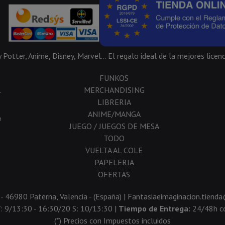
Potter, Anime, Disney, Marvel... El regalo ideal de la mejores licenc
FUNKOS
MERCHANDISING
-
LIBRERIA
ANIME/MANGA
a
JUEGO / JUEGOS DE MESA
TODO
VUELTA AL COLE
PAPELERIA
OFERTAS
 - 46980 Paterna, Valencia - (España) | Fantasiaeimaginacion.tien
V: 9/13:30 - 16:30/20 S: 10/13:30 |
Tiempo de Entrega:
24/48h co
(*) Precios con Impuestos incluidos