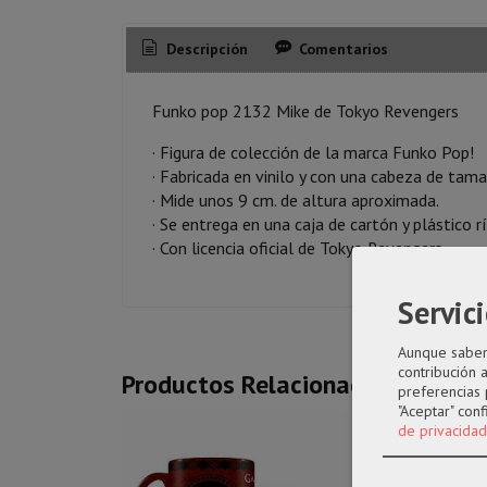
Descripción
Comentarios
Funko pop 2132 Mike de Tokyo Revengers
· Figura de colección de la marca Funko Pop!
· Fabricada en vinilo y con una cabeza de tam
· Mide unos 9 cm. de altura aproximada.
· Se entrega en una caja de cartón y plástico r
· Con licencia oficial de Tokyo Revengers
Servici
Aunque sabemo
contribución 
Productos Relacionados
preferencias 
"Aceptar" con
de privacidad