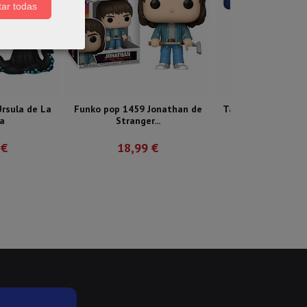
ar todas
rsula de La
Funko pop 1459 Jonathan de
Taza de Miercoles
ta
Stranger...
Miercole
 €
18,99 €
9,95 €