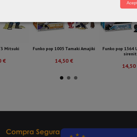
Acept
3 Mitsuki
Funko pop 1005 Tamaki Amajiki
Funko pop 1364 U
sireni
0 €
14,50 €
14,50