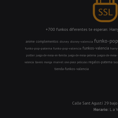
+700 funkos diferentes te esperan: Harry 
funko-pop
anime
complementos
disney
disney-valencia
funkos-valencia
funko-pop-paterna
funko-pop-valencia
harry
potter
juego-de-mesa-en-familia
juego-de-mesa-paterna
juegos-de-mesa-
regalos-paterna
marvel
valencia
llavero
manga
one-piece
peliculas
taz
tienda-funkos-valencia
Calle Sant Agustí 29 bajo
Horario:
L a 