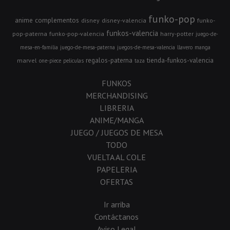
funko-pop
anime
complementos
disney
disney-valencia
funko-
funkos-valencia
pop-paterna
funko-pop-valencia
harry-potter
juego-de-
mesa-en-familia
juego-de-mesa-paterna
juegos-de-mesa-valencia
llavero
manga
regalos-paterna
tienda-funkos-valencia
marvel
one-piece
peliculas
taza
FUNKOS
MERCHANDISING
LIBRERIA
ANIME/MANGA
JUEGO / JUEGOS DE MESA
TODO
VUELTA AL COLE
PAPELERIA
OFERTAS
Ir arriba
Contáctanos
Aviso Legal