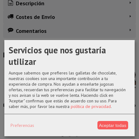
Descripción
Costes de Envío
Comentarios
Servicios que nos gustaría
Productos Relacionados
utilizar
Aunque sabemos que prefieres las galletas de chocolate,
nuestras cookies son una importante contribución a tu
experiencia de compra. Nos ayudan a enseñarte jugosas
ofertas, recuerdan tus preferencias para facilitar tu navegación
y nos avisan si la web se vuelve lenta. Haciendo click en
Funko pop 463
Diario Cities La
Llavero de
Funko pop
"Aceptar" confirmas que estás de acuerdo con su uso.
Para
Bo-Katan Kryze
Casa de Papel
Death Note en
1022 Kong con
saber más, por favor lea nuestra
política de privacidad
.
Star...
metal, logo
grua de la...
12,95 €
17,99 €
13,95 €
14,50 €
Preferencias
Aceptar todas