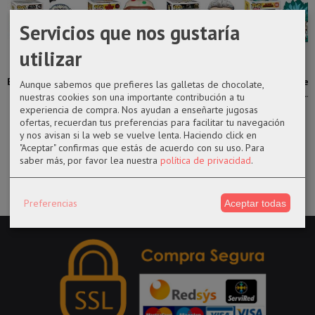
Servicios que nos gustaría
utilizar
Funko pop 463
Funko pop
FUNKO POP
Funko pop
Bo-Katan Kryze
1112 Polka-Dot
MOBIUS-
1008 Infinite
Aunque sabemos que prefieres las galletas de chocolate,
Star...
Man ...
MARVEL (LOKI)
Deku con Eri...
nuestras cookies son una importante contribución a tu
experiencia de compra. Nos ayudan a enseñarte jugosas
17,99 €
14,50 €
14,50 €
17,99 €
ofertas, recuerdan tus preferencias para facilitar tu navegación
y nos avisan si la web se vuelve lenta. Haciendo click en
"Aceptar" confirmas que estás de acuerdo con su uso.
Para
saber más, por favor lea nuestra
política de privacidad
.
Preferencias
Aceptar todas