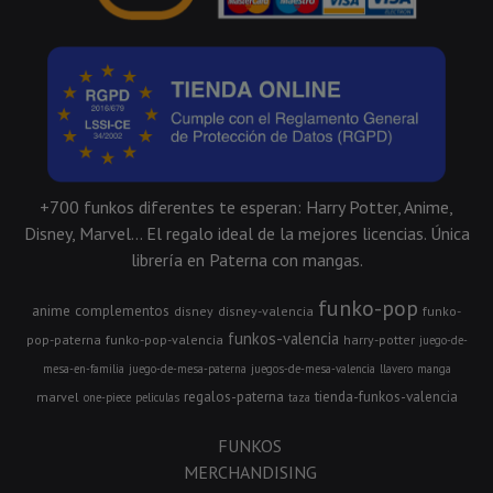
+700 funkos diferentes te esperan: Harry Potter, Anime,
Disney, Marvel... El regalo ideal de la mejores licencias. Única
librería en Paterna con mangas.
funko-pop
anime
complementos
disney
disney-valencia
funko-
funkos-valencia
pop-paterna
funko-pop-valencia
harry-potter
juego-de-
mesa-en-familia
juego-de-mesa-paterna
juegos-de-mesa-valencia
llavero
manga
regalos-paterna
tienda-funkos-valencia
marvel
one-piece
peliculas
taza
FUNKOS
MERCHANDISING